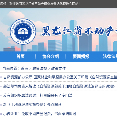
您好：欢迎访问黑龙江省不动产调查与登记代理协会网站！
首页
协会介绍
要闻播报
法律法
当前位置：
首页
>
政策法规
>
政策文件
自然资源部办公厅 国家林业和草原局办公室关于印发《自然资源调查监测
部法规司负责人解读《自然资源部关于加强自然资源法治建设的通知》
反有组织犯罪法通过！扫黑除恶有了专门法
新《土地管理法实施条例》亮点解读
小微企业：免收不动产登记费，书面承诺即可